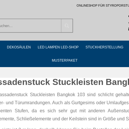
ONLINESHOP FÜR STYROPORST
Suchen
DEKOSÄULEN
LED LAMPEN LED-SHOP
STUCKHERSTELLUNG
MUSTERPAKET
ssadenstuck Stuckleisten Bang
assadenstuck Stuckleisten Bangkok 103 sind schlicht gehalt
er- und Türumrandungen. Auch als Gurtgesims oder Umlaufgesim
enten Stufen, da es sich sehr gut mit anderen Außenstu
emente, Schließelemente und der Keilstein sind in Größe und S