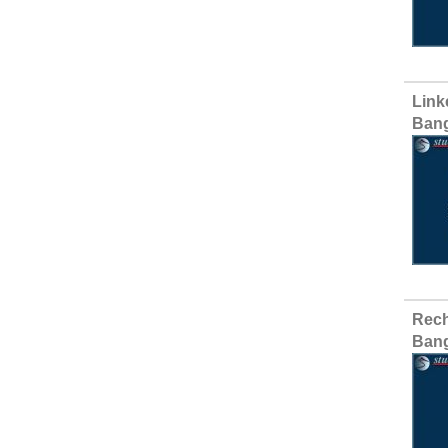
Link
Ban
Rech
Ban