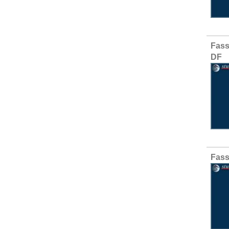
Fass
DF
Fass