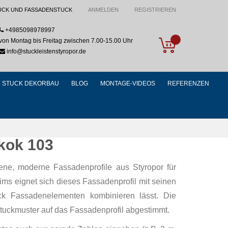
UCK UND FASSADENSTUCK
ANMELDEN
REGISTRIEREN
+4985098978997
My Cart
von Montag bis Freitag zwischen 7.00-15.00 Uhr
info@stuckleistenstyropor.de
STUCK DEKORBAU
BLOG
MONTAGE-VIDEOS
REFERENZEN
kok 103
ene, moderne Fassadenprofile aus Styropor für
s eignet sich dieses Fassadenprofil mit seinen
ck Fassadenelementen kombinieren lässt. Die
tuckmuster auf das Fassadenprofil abgestimmt.