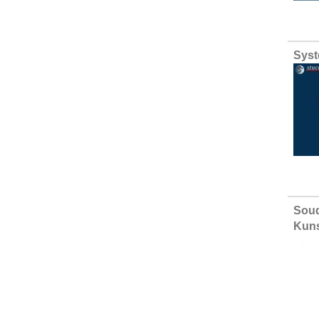
Syst
Soud
Kuns