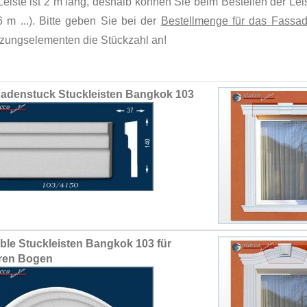
Leiste ist 2 m lang, deshalb können Sie beim Bestellen der Le
6 m ...). Bitte geben Sie bei der
Bestellmenge für das Fassad
zungselementen die Stückzahl an!
ed
adenstuck Stuckleisten Bangkok 103
ct
ible Stuckleisten Bangkok 103 für
ren Bogen