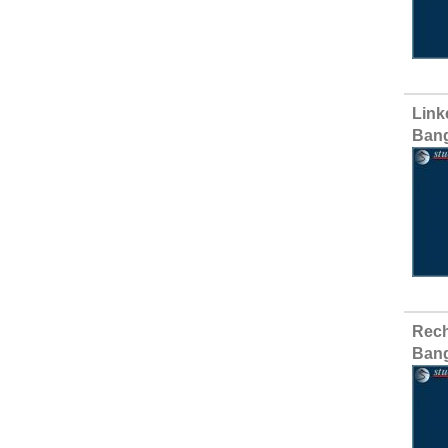
Link
Ban
Rech
Ban