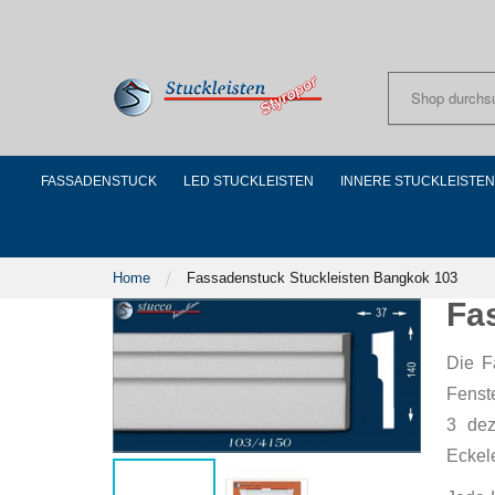
Skip
to
Content
FASSADENSTUCK
LED STUCKLEISTEN
INNERE STUCKLEISTEN
Home
Fassadenstuck Stuckleisten Bangkok 103
Fa
Die F
Fenst
3 dez
Eckel