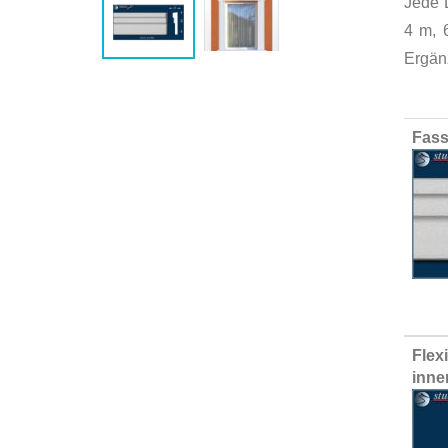
Jede 
4 m, 
Ergän
Group
Fass
produ
items
Flex
inne