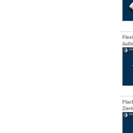
Flex
äuß
Flac
Zier