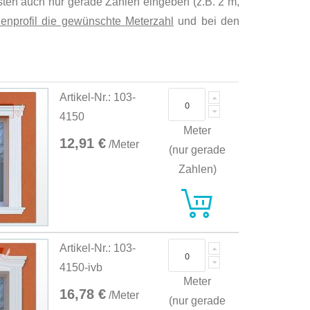
isten auch nur gerade Zahlen eingeben (z.B. 2 m,
enprofil die gewünschte Meterzahl
und bei den
Artikel-Nr.: 103-
4150
Meter
12,91 €
/Meter
(nur gerade
Zahlen)
Artikel-Nr.: 103-
4150-ivb
Meter
16,78 €
/Meter
(nur gerade