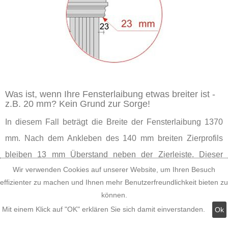
Was ist, wenn Ihre Fensterlaibung etwas breiter ist -
z.B. 20 mm? Kein Grund zur Sorge!
In diesem Fall beträgt die Breite der Fensterlaibung 1370
mm. Nach dem Ankleben des 140 mm breiten Zierprofils
bleiben 13 mm Überstand neben der Zierleiste. Dieser
Wir verwenden Cookies auf unserer Website, um Ihren Besuch
Überstand ist nur ein wenig kleiner, und es gibt kaum einen
effizienter zu machen und Ihnen mehr Benutzerfreundlichkeit bieten zu
Betrachter, dem das an der Fensterverzierung auffällt,
können.
solange er nicht mit der Nase daraufgestoßen wird. Also
Mit einem Klick auf "OK" erklären Sie sich damit einverstanden.
Ok
können Sie guten Gewissens das Tympanon aus der