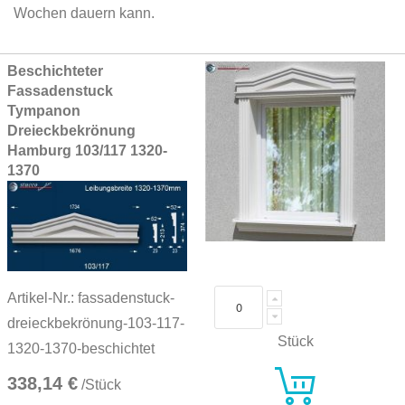
Wochen dauern kann.
Grouped
Beschichteter
product
Fassadenstuck
items
Tympanon
Dreieckbekrönung
Hamburg 103/117 1320-
1370
Artikel-Nr.: fassadenstuck-
dreieckbekrönung-103-117-
Stück
1320-1370-beschichtet
338,14 €
/Stück