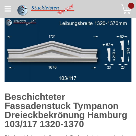
Skip
My
to
Content
Beschichteter
Fassadenstuck Tympanon
Dreieckbekrönung Hamburg
103/117 1320-1370