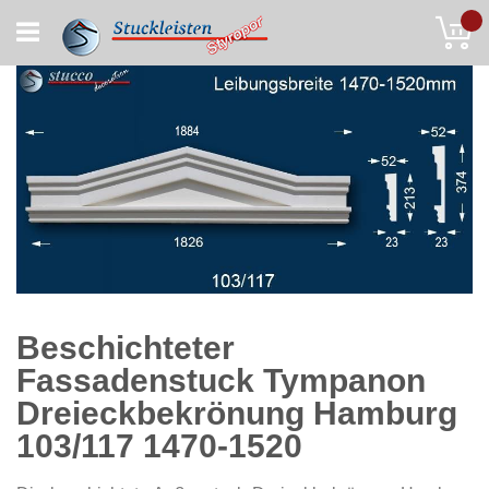
Skip
My
to
Content
Beschichteter
Fassadenstuck Tympanon
Dreieckbekrönung Hamburg
103/117 1470-1520