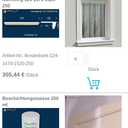
250
Artikel-Nr.: fensterbank-124-
1470-1520-250
Stück
355,44 €
/Stück
Beschichtungsmasse 200
ml