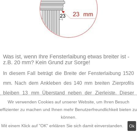
Was ist, wenn Ihre Fensterlaibung etwas breiter ist -
z.B. 20 mm? Kein Grund zur Sorge!
In diesem Fall beträgt die Breite der Fensterlaibung 1520
mm. Nach dem Ankleben des 140 mm breiten Zierprofils
bleiben 13 mm Überstand neben der Zierleiste. Dieser
Wir verwenden Cookies auf unserer Website, um Ihren Besuch
Überstand ist nur ein wenig kleiner, und es gibt kaum einen
effizienter zu machen und Ihnen mehr Benutzerfreundlichkeit bieten zu
Betrachter, dem das an der Fensterverzierung auffällt,
können.
solange er nicht mit der Nase daraufgestoßen wird. Also
Mit einem Klick auf "OK" erklären Sie sich damit einverstanden.
Ok
können Sie guten Gewissens das Tympanon aus der