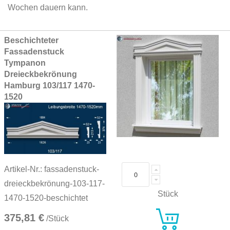
Wochen dauern kann.
Grouped
Beschichteter
product
Fassadenstuck
items
Tympanon
Dreieckbekrönung
Hamburg 103/117 1470-
1520
Artikel-Nr.: fassadenstuck-
dreieckbekrönung-103-117-
Stück
1470-1520-beschichtet
375,81 €
/Stück