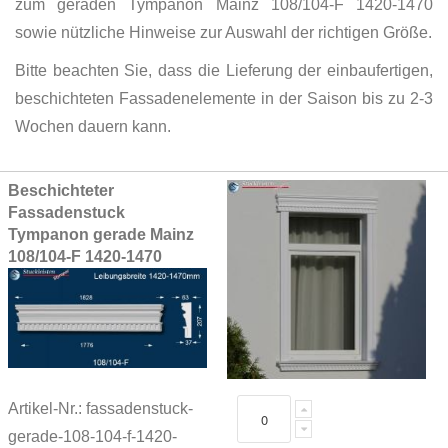
zum geraden Tympanon Mainz 108/104-F 1420-1470
sowie nützliche Hinweise zur Auswahl der richtigen Größe.
Bitte beachten Sie, dass die Lieferung der einbaufertigen,
beschichteten Fassadenelemente in der Saison bis zu 2-3
Wochen dauern kann.
Grouped
Beschichteter
product
Fassadenstuck
items
Tympanon gerade Mainz
108/104-F 1420-1470
Artikel-Nr.: fassadenstuck-
gerade-108-104-f-1420-