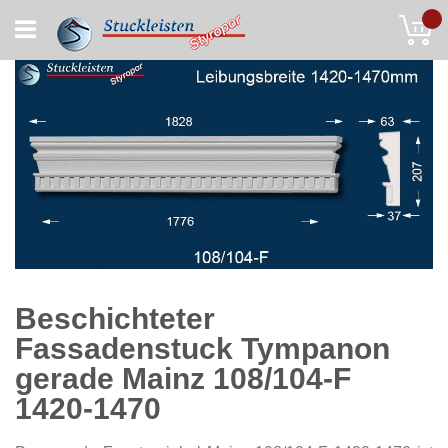
Skip
My
to
Content
Beschichteter
Fassadenstuck Tympanon
gerade Mainz 108/104-F
1420-1470