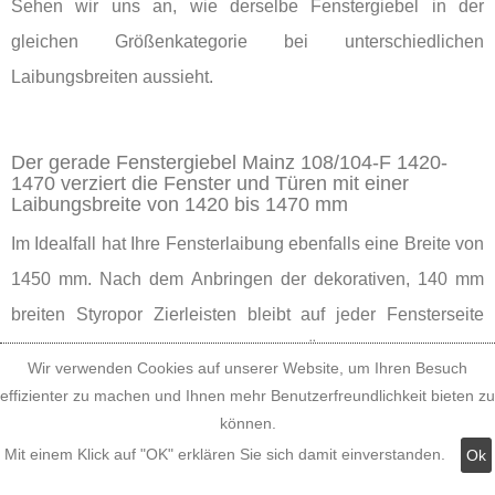
Sehen wir uns an, wie derselbe Fenstergiebel in der
gleichen Größenkategorie bei unterschiedlichen
Laibungsbreiten aussieht.
Der gerade Fenstergiebel Mainz 108/104-F 1420-
1470 verziert die Fenster und Türen mit einer
Laibungsbreite von 1420 bis 1470 mm
Im Idealfall hat Ihre Fensterlaibung ebenfalls eine Breite von
1450 mm. Nach dem Anbringen der dekorativen, 140 mm
breiten Styropor Zierleisten bleibt auf jeder Fensterseite
neben dem Zierprofil außen noch ein Überstand von 23 mm,
Wir verwenden Cookies auf unserer Website, um Ihren Besuch
der den Eindruck erweckt, als würde das Tympanon auf den
effizienter zu machen und Ihnen mehr Benutzerfreundlichkeit bieten zu
Zierleisten wie auf Säulen ruhen. Der Betrachter der
können.
Mit einem Klick auf "OK" erklären Sie sich damit einverstanden.
Fassadenverzierung hat das Gefühl, etwas Vollendetes zu
Ok
sehen.