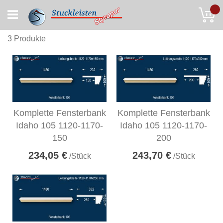
Skip
My
to
Content
3
Produkte
Komplette Fensterbank
Komplette Fensterbank
Idaho 105 1120-1170-
Idaho 105 1120-1170-
150
200
234,05 €
243,70 €
/Stück
/Stück