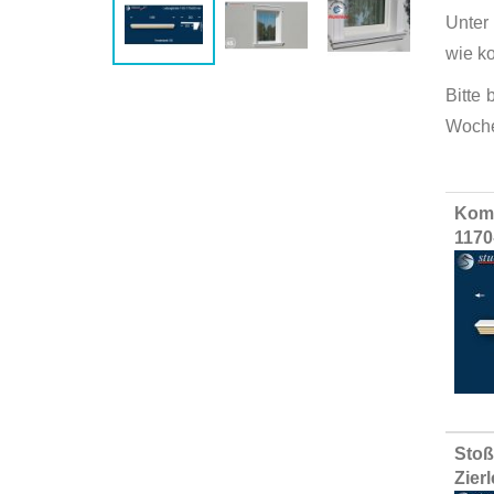
Unter
wie k
Bitte
Woche
Group
Komp
produ
1170
items
Stoß
Zier