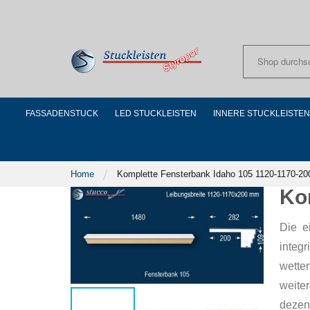
Skip
to
Content
FASSADENSTUCK
LED STUCKLEISTEN
INNERE STUCKLEISTEN
Home
Komplette Fensterbank Idaho 105 1120-1170-20
Ko
Die e
integ
wette
weite
dezen