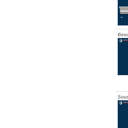
Besc
Soud