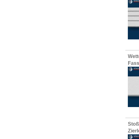
Wett
Fass
Stoß
Zier