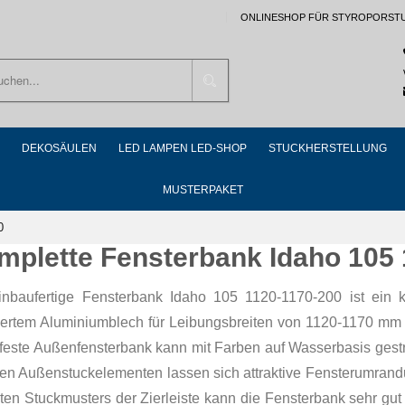
ONLINESHOP FÜR STYROPORST
Suchen
DEKOSÄULEN
LED LAMPEN LED-SHOP
STUCKHERSTELLUNG
MUSTERPAKET
0
mplette Fensterbank Idaho 105 
inbaufertige Fensterbank Idaho 105 1120-1170-200 ist ein 
riertem Aluminiumblech für Leibungsbreiten von 1120-1170 mm 
rfeste Außenfensterbank kann mit Farben auf Wasserbasis gest
ren Außenstuckelementen lassen sich attraktive Fensterumrandu
ten Stuckmusters der Zierleiste kann die Fensterbank sehr gu