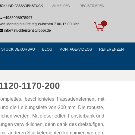
UCK UND FASSADENSTUCK
ANMELDEN
REGISTRIEREN
+4985098978997
My Cart
von Montag bis Freitag zwischen 7.00-15.00 Uhr
info@stuckleistenstyropor.de
STUCK DEKORBAU
BLOG
MONTAGE-VIDEOS
REFERENZEN
1120-1170-200
komplettes, beschichtetes Fassadenelement mit
und die Leibungstiefe von 200 mm. Die robuste,
richen werden. Mit dieser edlen Fensterbank und
ngen verwirklichen, denn dank des dreistufigen,
t mit anderen Stuckelementen kombiniert werden.