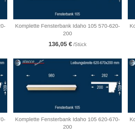
20-
Komplette Fensterbank Idaho 105 570-620-
Ko
200
136,05 €
/Stück
70-
Komplette Fensterbank Idaho 105 620-670-
Ko
200