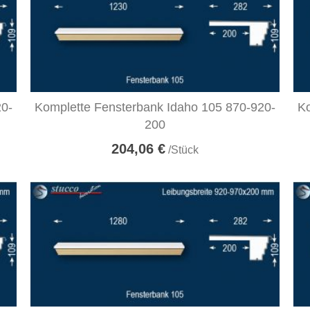
20-
Komplette Fensterbank Idaho 105 870-920-
Ko
200
204,06 €
/Stück