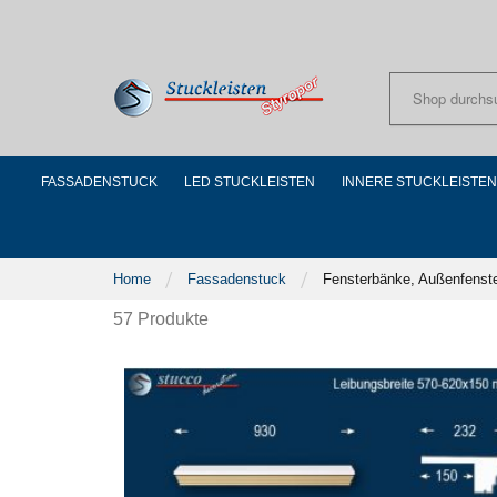
Skip
to
Content
FASSADENSTUCK
LED STUCKLEISTEN
INNERE STUCKLEISTEN
Home
Fassadenstuck
Fensterbänke, Außenfenst
57
Produkte