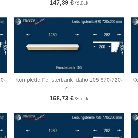
147,39 €
/Stück
20-
Komplette Fensterbank Idaho 105 670-720-
Ko
200
158,73 €
/Stück