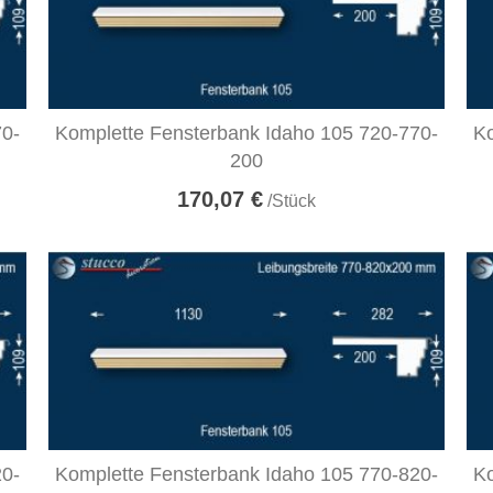
70-
Komplette Fensterbank Idaho 105 720-770-
Ko
200
170,07 €
/Stück
20-
Komplette Fensterbank Idaho 105 770-820-
Ko