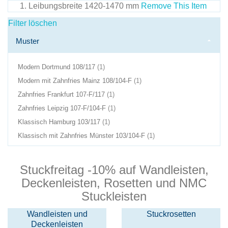
Leibungsbreite
1420-1470 mm
Remove This Item
Filter löschen
Muster
Produkt(e)
Modern Dortmund 108/117
1
im
Produkt(e)
Modern mit Zahnfries Mainz 108/104-F
1
Warenkorb
im
Produkt(e)
Zahnfries Frankfurt 107-F/117
1
Warenkorb
im
Produkt(e)
Zahnfries Leipzig 107-F/104-F
1
Warenkorb
im
Produkt(e)
Klassisch Hamburg 103/117
1
Warenkorb
im
Produkt(e)
Klassisch mit Zahnfries Münster 103/104-F
1
Warenkorb
im
Warenkorb
Stuckfreitag -10% auf Wandleisten,
Deckenleisten, Rosetten und NMC
Stuckleisten
Wandleisten und
Stuckrosetten
Deckenleisten