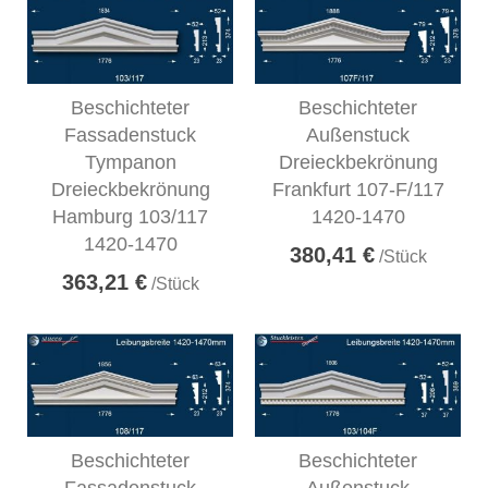
Beschichteter
Beschichteter
Fassadenstuck
Außenstuck
Tympanon
Dreieckbekrönung
Dreieckbekrönung
Frankfurt 107-F/117
Hamburg 103/117
1420-1470
1420-1470
380,41 €
/Stück
363,21 €
/Stück
Beschichteter
Beschichteter