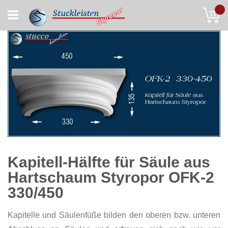
Skip
My
to
Content
Kapitell-Hälfte für Säule aus
Hartschaum Styropor OFK-2
330/450
Kapitelle und Säulenfüße bilden den oberen bzw. unteren