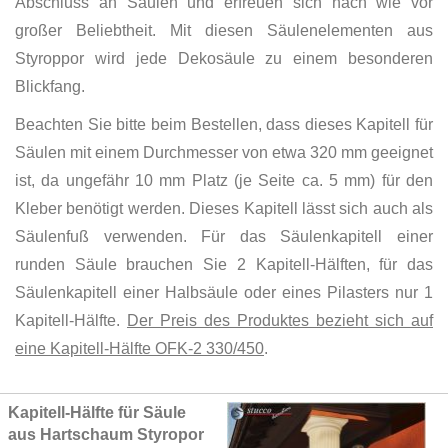
Abschluss an Säulen und erfreuen sich nach wie vor
großer Beliebtheit. Mit diesen Säulenelementen aus
Styroppor wird jede Dekosäule zu einem besonderen
Blickfang.
Beachten Sie bitte beim Bestellen, dass dieses Kapitell für
Säulen mit einem Durchmesser von etwa 320 mm geeignet
ist, da ungefähr 10 mm Platz (je Seite ca. 5 mm) für den
Kleber benötigt werden. Dieses Kapitell lässt sich auch als
Säulenfuß verwenden. Für das Säulenkapitell einer
runden Säule brauchen Sie 2 Kapitell-Hälften, für das
Säulenkapitell einer Halbsäule oder eines Pilasters nur 1
Kapitell-Hälfte.
Der Preis des Produktes bezieht sich auf
eine Kapitell-Hälfte OFK-2 330/450
.
Grouped
Kapitell-Hälfte für Säule
product
aus Hartschaum Styropor
items