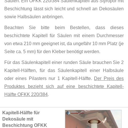
Säulen. Ein OFKK 220/384 Säulenkapitell aus Styropor mit
Beschichtung lässt sich leicht und schnell an Dekosäulen
sowie Halbsäulen anbringen.
Beachten Sie bitte beim Bestellen, dass dieses
beschichtete Kapitell für Säulen mit einem Durchmesser
von etwa 210 mm geeignet ist, da ungefähr 10 mm Platz (je
Seite ca. 5 mm) für den Kleber benötigt werden.
Für das Säulenkapitell einer runden Säule brauchen Sie 2
Kapitell-Hälften, für das Säulenkapitell einer Halbsäule
oder eines Pilasters nur 1 Kapitell-Hälfte.
Der Preis des
Produktes bezieht sich auf eine beschichtete Kapitell-
Hälfte OFKK 220/384
.
Grouped
Kapitell-Hälfte für
product
Dekosäule mit
items
Beschichtung OFKK