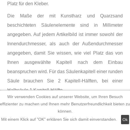
Platz für den Kleber.
Die Maße der mit Kunstharz und Quarzsand
beschichteten Säulenelemente sind in Millimeter
angegeben. Auf jedem Artikelbild ist immer sowohl der
Innendurchmesser, als auch der Außendurchmesser
angegeben, damit Sie wissen, wie viel Platz das von
Ihnen ausgewählte Kapitell nach dem Einbau
beanspruchen wird. Für das Säulenkapitell einer runden
Säule brauchen Sie 2 Kapitell-Hälften, bei einer
Halbsäule 1 Kapitell-Hälfte.
Wir verwenden Cookies auf unserer Website, um Ihren Besuch
Montage der Styropor
effizienter zu machen und Ihnen mehr Benutzerfreundlichkeit bieten zu
können.
Rundsäulen, Video zur
Mit einem Klick auf "OK" erklären Sie sich damit einverstanden.
Ok
Säulenverkleidung