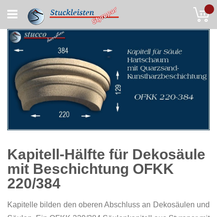
Skip
My
to
Content
Kapitell-Hälfte für Dekosäule
mit Beschichtung OFKK
220/384
Kapitelle bilden den oberen Abschluss an Dekosäulen und