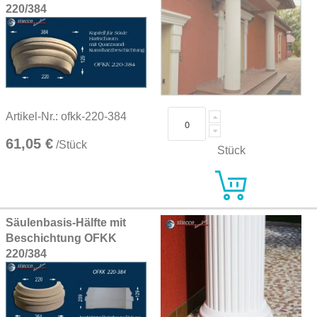
220/384
Artikel-Nr.: ofkk-220-384
61,05 €
/Stück
Stück
Säulenbasis-Hälfte mit
Beschichtung OFKK
220/384