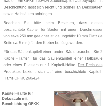
Säulen. Ein OFKK 260/424 Säulenkapitell aus Styropor mit
Beschichtung lässt sich leicht und schnell an Dekosäulen
sowie Halbsäulen anbringen.
Beachten Sie bitte beim Bestellen, dass dieses
beschichtete Kapitell für Säulen mit einem Durchmesser
von etwa 250 mm geeignet ist, da ungefähr 10 mm Platz (je
Seite ca. 5 mm) für den Kleber benötigt werden.
Für das Säulenkapitell einer runden Säule brauchen Sie 2
Kapitell-Hälften, für das Säulenkapitell einer Halbsäule
oder eines Pilasters nur 1 Kapitell-Hälfte.
Der Preis des
Produktes bezieht sich auf eine beschichtete Kapitell-
Hälfte OFKK 260/424
.
Grouped
Kapitell-Hälfte für
product
Dekosäule mit
items
Beschichtung OFKK