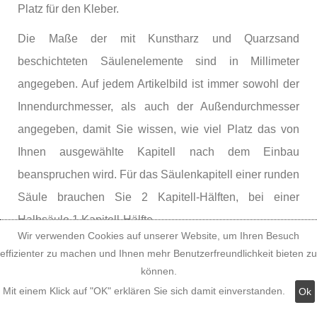
Platz für den Kleber.
Die Maße der mit Kunstharz und Quarzsand
beschichteten Säulenelemente sind in Millimeter
angegeben. Auf jedem Artikelbild ist immer sowohl der
Innendurchmesser, als auch der Außendurchmesser
angegeben, damit Sie wissen, wie viel Platz das von
Ihnen ausgewählte Kapitell nach dem Einbau
beanspruchen wird. Für das Säulenkapitell einer runden
Säule brauchen Sie 2 Kapitell-Hälften, bei einer
Halbsäule 1 Kapitell-Hälfte.
Wir verwenden Cookies auf unserer Website, um Ihren Besuch
Montage der Styropor
effizienter zu machen und Ihnen mehr Benutzerfreundlichkeit bieten zu
können.
Rundsäulen, Video zur
Mit einem Klick auf "OK" erklären Sie sich damit einverstanden.
Ok
Säulenverkleidung