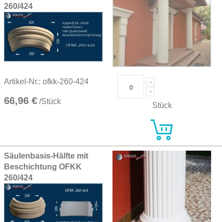
260/424
Artikel-Nr.: ofkk-260-424
66,96 €
/Stück
Stück
Säulenbasis-Hälfte mit
Beschichtung OFKK
260/424