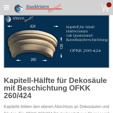
Skip
My
to
Content
Kapitell-Hälfte für Dekosäule
mit Beschichtung OFKK
260/424
Kapitelle bilden den oberen Abschluss an Dekosäulen und