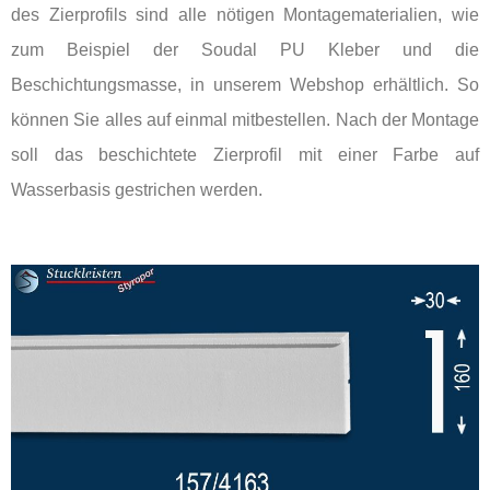
des Zierprofils sind alle nötigen Montagematerialien, wie
zum Beispiel der Soudal PU Kleber und die
Beschichtungsmasse, in unserem Webshop erhältlich. So
können Sie alles auf einmal mitbestellen. Nach der Montage
soll das beschichtete Zierprofil mit einer Farbe auf
Wasserbasis gestrichen werden.