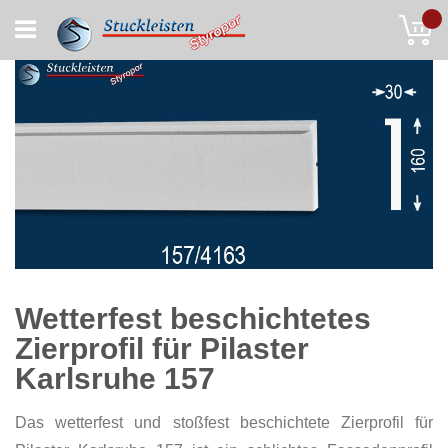
Skip
My
to
Content
Wetterfest beschichtetes
Zierprofil für Pilaster
Karlsruhe 157
Das wetterfest und stoßfest beschichtete Zierprofil für