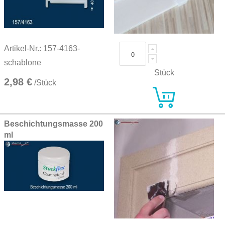
Artikel-Nr.: 157-4163-
schablone
Stück
2,98 €
/Stück
Beschichtungsmasse 200
ml