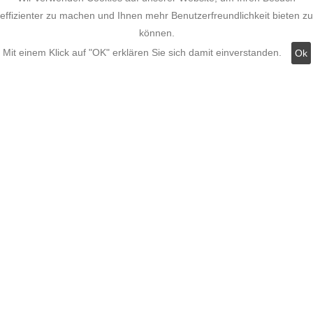
effizienter zu machen und Ihnen mehr Benutzerfreundlichkeit bieten zu
Datenschutz
können.
Mit einem Klick auf "OK" erklären Sie sich damit einverstanden.
Ok
Widerruf
Kategorien:
Fassadenstuck
LED Stuckleisten
Innere Stuckleisten
Dekosäulen
LED Lampen LED-Shop