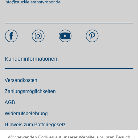
info@stuckleistenstyropor.de
Kundeninformationen:
Versandkosten
Zahlungsmöglichkeiten
AGB
Widerrufsbelehrung
Hinweis zum Batteriegesetz
Kundeninformationen
Wir verwenden Cookies auf unserer Website, um Ihren Besuch