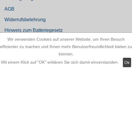
AGB
Widerrufsbelehrung
Hinweis zum Batteriegesetz
Wir verwenden Cookies auf unserer Website, um Ihren Besuch
Kundeninformationen
effizienter zu machen und Ihnen mehr Benutzerfreundlichkeit bieten zu
Datenschutz
können.
Mit einem Klick auf "OK" erklären Sie sich damit einverstanden.
Ok
Widerruf
Kategorien:
Fassadenstuck