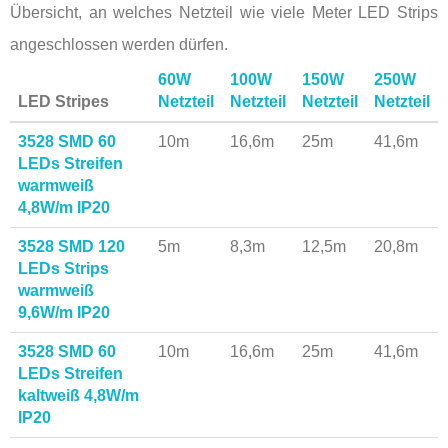
Übersicht, an welches Netzteil wie viele Meter LED Strips
angeschlossen werden dürfen.
60W
100W
150W
250W
LED Stripes
Netzteil
Netzteil
Netzteil
Netzteil
3528 SMD 60
10m
16,6m
25m
41,6m
LEDs Streifen
warmweiß
4,8W/m IP20
3528 SMD 120
5m
8,3m
12,5m
20,8m
LEDs Strips
warmweiß
9,6W/m IP20
3528 SMD 60
10m
16,6m
25m
41,6m
LEDs Streifen
kaltweiß 4,8W/m
IP20