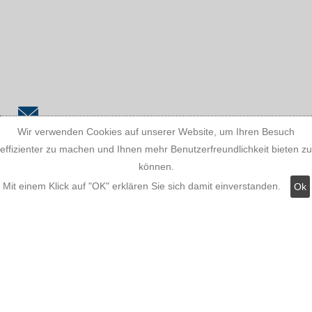
Wir verwenden Cookies auf unserer Website, um Ihren Besuch
Schreiben Sie uns!
info@stuckleistenstyropor.de
effizienter zu machen und Ihnen mehr Benutzerfreundlichkeit bieten zu
können.
Mit einem Klick auf "OK" erklären Sie sich damit einverstanden.
Ok
Kundeninformationen: