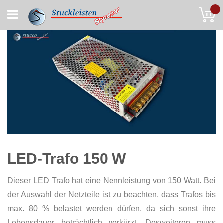
Skip
My
to
Content
LED-Trafo 150 W
Dieser LED Trafo hat eine Nennleistung von 150 Watt. Bei
der Auswahl der Netzteile ist zu beachten, dass Trafos bis
max. 80 % belastet werden dürfen, da sich sonst ihre
Lebensdauer beträchtlich verkürzt. Desweiteren muss