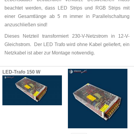
beachtet werden, dass LED Strips und RGB Strips mit
einer Gesamtlänge ab 5 m immer in Parallelschaltung
anzuschließen sind!
Dieses Netzteil transformiert 230-V-Netzstrom in 12-V-
Gleichstrom. Der LED Trafo wird ohne Kabel geliefert, ein
Netzkabel ist aber zur Montage notwendig.
Grouped
LED-Trafo 150 W
product
items