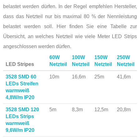
belastet werden dürfen. In der Regel empfehlen Hersteller,
dass das Netzteil nur bis maximal 80 % der Nennleistung
belastet werden soll. Hier finden Sie eine Tabelle zur
Übersicht, an welches Netzteil wie viele Meter LED Strips
angeschlossen werden dürfen.
60W
100W
150W
250W
LED Stripes
Netzteil
Netzteil
Netzteil
Netzteil
3528 SMD 60
10m
16,6m
25m
41,6m
LEDs Streifen
warmweiß
4,8W/m IP20
3528 SMD 120
5m
8,3m
12,5m
20,8m
LEDs Strips
warmweiß
9,6W/m IP20