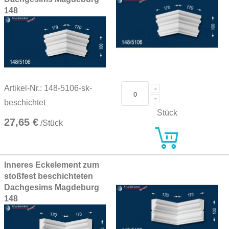
148
Artikel-Nr.: 148-5106-sk-
beschichtet
Stück
27,65 €
/Stück
Inneres Eckelement zum
stoßfest beschichteten
Dachgesims Magdeburg
148