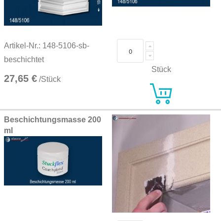
Artikel-Nr.: 148-5106-sb-
beschichtet
Stück
27,65 €
/Stück
Beschichtungsmasse 200
ml