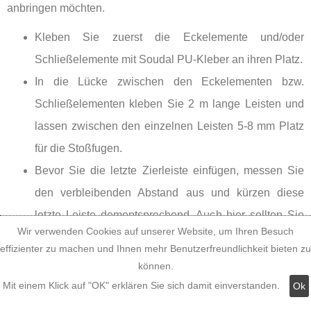
anbringen möchten.
Kleben Sie zuerst die Eckelemente und/oder
Schließelemente mit Soudal PU-Kleber an ihren Platz.
In die Lücke zwischen den Eckelementen bzw.
Schließelementen kleben Sie 2 m lange Leisten und
lassen zwischen den einzelnen Leisten 5-8 mm Platz
für die Stoßfugen.
Bevor Sie die letzte Zierleiste einfügen, messen Sie
den verbleibenden Abstand aus und kürzen diese
letzte Leiste dementsprechend. Auch hier sollten Sie
Wir verwenden Cookies auf unserer Website, um Ihren Besuch
beidseitig auf ausreichend große Stoßfugen achten.
effizienter zu machen und Ihnen mehr Benutzerfreundlichkeit bieten zu
Füllen Sie die Stoßfugen mit Schaumkleber auf,
können.
entfernen Sie den überschüssigen Kleber nach dem
Mit einem Klick auf "OK" erklären Sie sich damit einverstanden.
Ok
Aushärten.