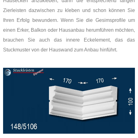
Hausecken anzukleben, dann die entsprechend langen
Zierleisten dazwischen zu kleben und schon können Sie
Ihren Erfolg bewundern. Wenn Sie die Gesimsprofile um
einen Erker, Balkon oder Hausanbau herumführen möchten,
brauchen Sie auch das innere Eckelement, das das
Stuckmuster von der Hauswand zum Anbau hinführt.