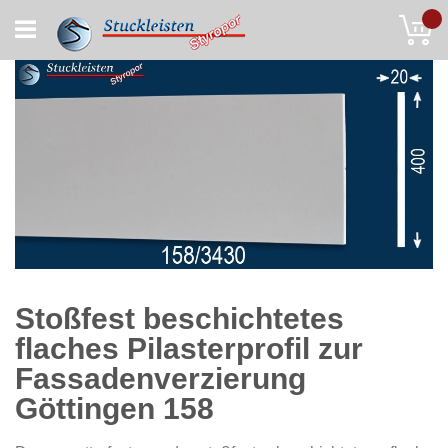
Skip
My
to
Content
Stoßfest beschichtetes
flaches Pilasterprofil zur
Fassadenverzierung
Göttingen 158