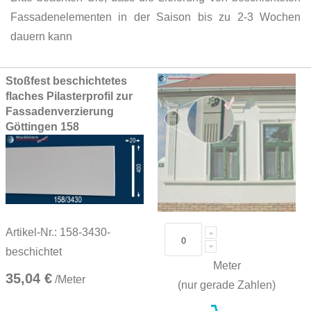
Fassadenelementen in der Saison bis zu 2-3 Wochen
dauern kann
Grouped
Stoßfest beschichtetes
product
flaches Pilasterprofil zur
items
Fassadenverzierung
Göttingen 158
Artikel-Nr.: 158-3430-
beschichtet
Meter
35,04 €
/Meter
(nur gerade Zahlen)