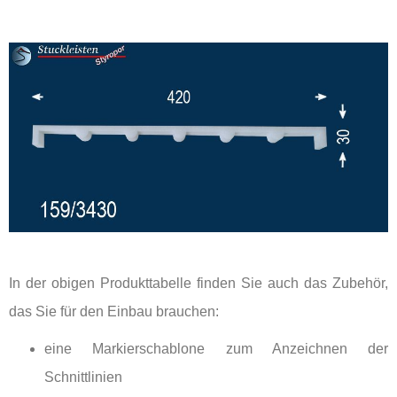
In der obigen Produkttabelle finden Sie auch das Zubehör,
das Sie für den Einbau brauchen:
eine Markierschablone zum Anzeichnen der
Schnittlinien