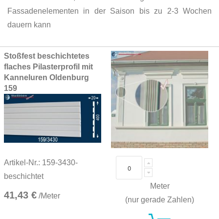
Fassadenelementen in der Saison bis zu 2-3 Wochen
dauern kann
Grouped
Stoßfest beschichtetes
product
flaches Pilasterprofil mit
items
Kanneluren Oldenburg
159
Artikel-Nr.: 159-3430-
beschichtet
Meter
41,43 €
/Meter
(nur gerade Zahlen)