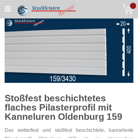
Skip
My
to
Content
Stoßfest beschichtetes
flaches Pilasterprofil mit
Kanneluren Oldenburg 159
Das wetterfest und stoßfest beschichtete, kannelierte