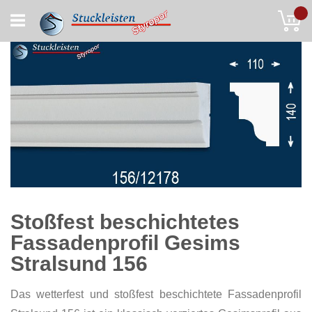
Skip
My
to
Content
Stoßfest beschichtetes
Fassadenprofil Gesims
Stralsund 156
Das wetterfest und stoßfest beschichtete Fassadenprofil