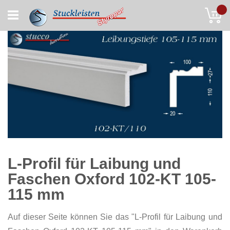
Skip
My
to
Content
L-Profil für Laibung und
Faschen Oxford 102-KT 105-
115 mm
Auf dieser Seite können Sie das "L-Profil für Laibung und