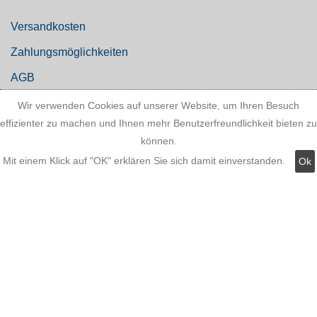
Versandkosten
Zahlungsmöglichkeiten
AGB
Widerrufsbelehrung
Wir verwenden Cookies auf unserer Website, um Ihren Besuch
effizienter zu machen und Ihnen mehr Benutzerfreundlichkeit bieten zu
Hinweis zum Batteriegesetz
können.
Kundeninformationen
Mit einem Klick auf "OK" erklären Sie sich damit einverstanden.
Ok
Datenschutz
Widerruf
Kategorien: