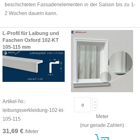
beschichteten Fassadenelementen in der Saison bis zu 1-
2 Wochen dauern kann.
Grouped
L-Profil für Laibung und
product
Faschen Oxford 102-KT
items
105-115 mm
Artikel-Nr.:
leibungsverkleidung-102-kt-
Meter
105-115
(nur gerade Zahlen)
31,69 €
/Meter