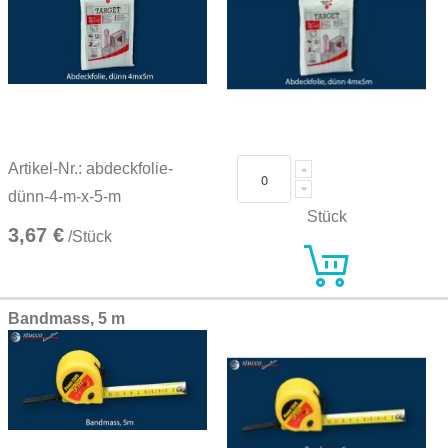
Artikel-Nr.: abdeckfolie-
dünn-4-m-x-5-m
Stück
3,67 €
/Stück
Bandmass, 5 m