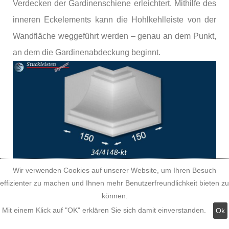
Verdecken der Gardinenschiene erleichtert. Mithilfe des
inneren Eckelements kann die Hohlkehlleiste von der
Wandfläche weggeführt werden – genau an dem Punkt,
an dem die Gardinenabdeckung beginnt.
Wir verwenden Cookies auf unserer Website, um Ihren Besuch
effizienter zu machen und Ihnen mehr Benutzerfreundlichkeit bieten zu
können.
Mit einem Klick auf "OK" erklären Sie sich damit einverstanden.
Ok