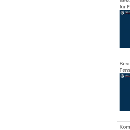
Besc
für 
Besc
Fens
Komp