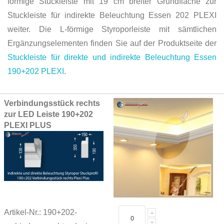
förmige Stuckleiste mit 19 cm breiter Grundfläche zur
Stuckleiste für indirekte Beleuchtung Essen 202 PLEXI
weiter. Die L-förmige Styroporleiste mit sämtlichen
Ergänzungselementen finden Sie auf der Produktseite der
Stuckleiste für direkte und indirekte Beleuchtung Essen
190+202 PLEXI
.
Grouped
Verbindungsstück rechts
product
zur LED Leiste 190+202
items
PLEXI PLUS
Artikel-Nr.: 190+202-