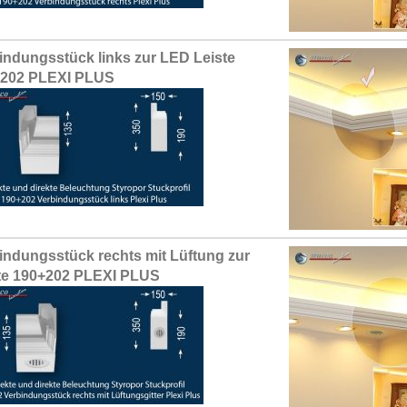
indungsstück links zur LED Leiste
+202 PLEXI PLUS
indungsstück rechts mit Lüftung zur
te 190+202 PLEXI PLUS