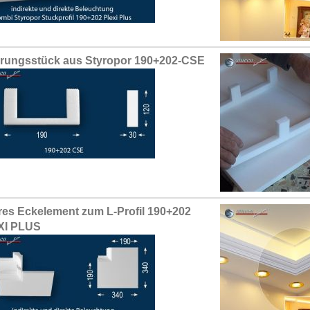
erungsstück aus Styropor 190+202-CSE
res Eckelement zum L-Profil 190+202
XI PLUS