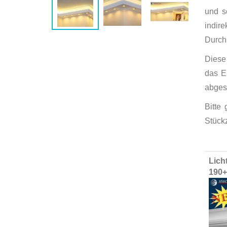
und s
indir
Durchs
Diese 
das E
abges
Bitte
Stück
Group
Lich
produ
190
items