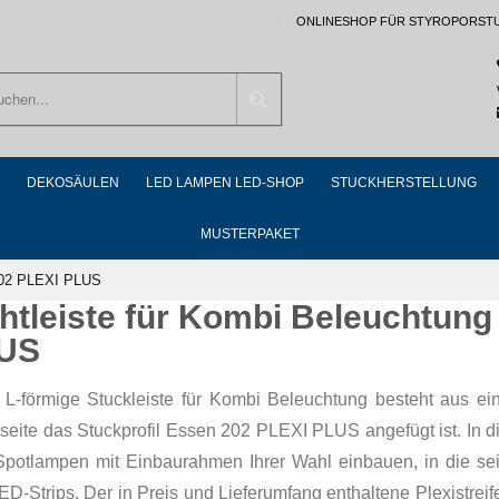
ONLINESHOP FÜR STYROPORST
Suchen
DEKOSÄULEN
LED LAMPEN LED-SHOP
STUCKHERSTELLUNG
MUSTERPAKET
+202 PLEXI PLUS
chtleiste für Kombi Beleuchtun
US
 L-förmige Stuckleiste für Kombi Beleuchtung besteht aus ein
eite das Stuckprofil Essen 202 PLEXI PLUS angefügt ist. In di
potlampen mit Einbaurahmen Ihrer Wahl einbauen, in die sei
D-Strips. Der in Preis und Lieferumfang enthaltene Plexistreif