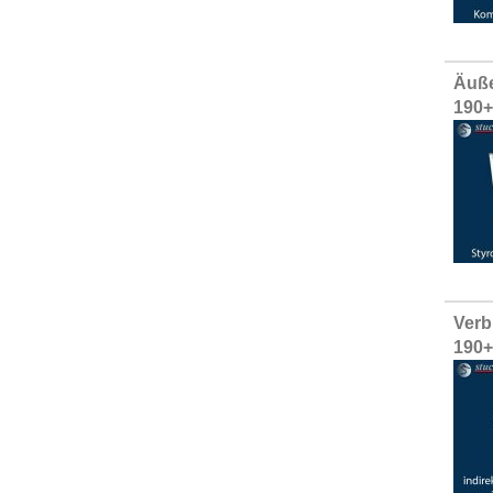
Äuße
190
Verb
190