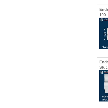
Ends
190
Ends
Stuc