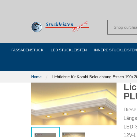
Skip
to
Content
FASSADENSTUCK
LED STUCKLEISTEN
INNERE STUCKLEISTEN
Home
Lichtleiste für Kombi Beleuchtung Essen 190
Li
PL
Diese
Längss
LED S
12V-LE