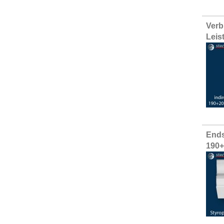
Verb
Leis
Ends
190