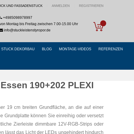
UCK UND FASSADENSTUCK
ANMELDEN
REGISTRIEREN
+4985098978997
My Cart
von Montag bis Freitag zwischen 7.00-15.00 Uhr
info@stuckleistenstyropor.de
STUCK DEKORBAU
BLOG
MONTAGE-VIDEOS
REFERENZEN
g Essen 190+202 PLEXI
er 19 cm breiten Grundfläche, an die auf einer
e Grundplatte können Sie einreihig oder versetzt
tliche Zierleiste dimmbare 12V-RGB-Strips oder
en lässt das Licht der LEDs ungehindert hindurch