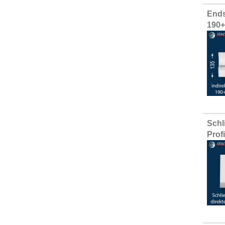
Ends
190
Schl
Prof