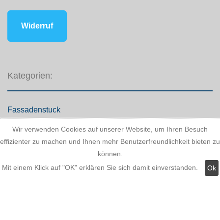
Widerruf
Kategorien:
Fassadenstuck
LED Stuckleisten
Wir verwenden Cookies auf unserer Website, um Ihren Besuch
effizienter zu machen und Ihnen mehr Benutzerfreundlichkeit bieten zu
Innere Stuckleisten
können.
Dekosäulen
Mit einem Klick auf "OK" erklären Sie sich damit einverstanden.
Ok
LED Lampen LED-Shop
Stuckherstellung
Stuck Dekorbau