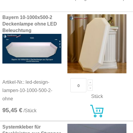
Grouped
Bayern 10-1000x500-2
product
Deckenlampe ohne LED
items
Beleuchtung
Artikel-Nr.: led-design-
lampen-10-1000-500-2-
Stück
ohne
95,45 €
/Stück
Systemkleber für