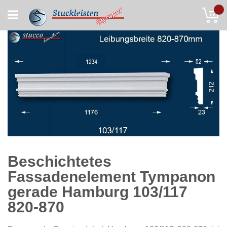
Skip
My
to
Content
Beschichtetes
Fassadenelement Tympanon
gerade Hamburg 103/117
820-870