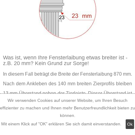
Was ist, wenn Ihre Fensterlaibung etwas breiter ist -
z.B. 20 mm? Kein Grund zur Sorge!
In diesem Fall beträgt die Breite der Fensterlaibung 870 mm.
Nach dem Ankleben des 140 mm breiten Zierprofils bleiben
13 mm Überstand neben der Zierleiste. Dieser Überstand ist
Wir verwenden Cookies auf unserer Website, um Ihren Besuch
nur ein wenig kleiner, und es gibt kaum einen Betrachter,
effizienter zu machen und Ihnen mehr Benutzerfreundlichkeit bieten zu
dem das an der Fensterverzierung auffällt, solange er nicht
können.
mit der Nase daraufgestoßen wird. Also können Sie guten
Mit einem Klick auf "OK" erklären Sie sich damit einverstanden.
Ok
Gewissens das Tympanon aus der Leibungsbreite-