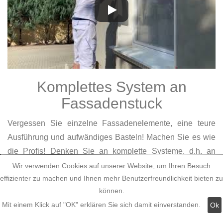
Komplettes System an
Fassadenstuck
Vergessen Sie einzelne Fassadenelemente, eine teure
Ausführung und aufwändiges Basteln! Machen Sie es wie
die Profis! Denken Sie an komplette Systeme, d.h. an
aufeinander abgestimmte, miteinander kombinierbare
Wir verwenden Cookies auf unserer Website, um Ihren Besuch
effizienter zu machen und Ihnen mehr Benutzerfreundlichkeit bieten zu
Fassadenelemente, die ein komplettes System an
können.
Fassadenstuck bieten. Montagefertig und schnell lieferbar
Mit einem Klick auf "OK" erklären Sie sich damit einverstanden.
Ok
direkt vom Stuckhersteller!