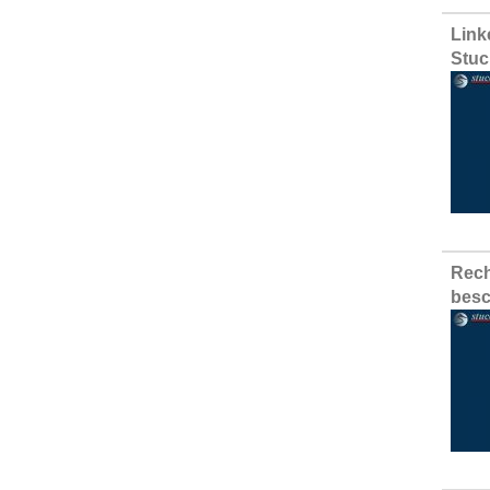
Link
Stuc
Rech
besc