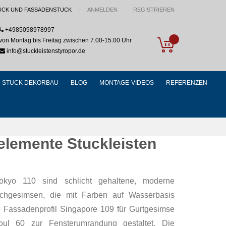
UCK UND FASSADENSTUCK
ANMELDEN
REGISTRIEREN
+4985098978997
My Cart
von Montag bis Freitag zwischen 7.00-15.00 Uhr
info@stuckleistenstyropor.de
STUCK DEKORBAU
BLOG
MONTAGE-VIDEOS
REFERENZEN
elemente Stuckleisten
Tokyo 110 sind schlicht gehaltene, moderne
achgesimsen, die mit Farben auf Wasserbasis
 Fassadenprofil Singapore 109 für Gurtgesimse
ul 60 zur Fensterumrandung gestaltet. Die