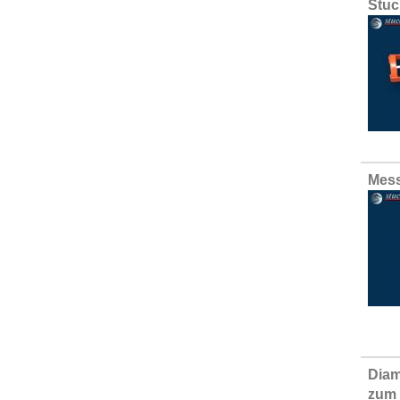
Stuc
Mess
Diam
zum 