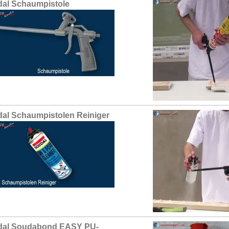
al Schaumpistole
al Schaumpistolen Reiniger
dal Soudabond EASY PU-