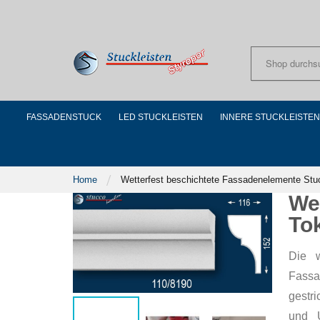
Skip
to
Content
FASSADENSTUCK
LED STUCKLEISTEN
INNERE STUCKLEISTEN
Home
Wetterfest beschichtete Fassadenelemente Stu
We
To
Die w
Fassa
gestr
und U