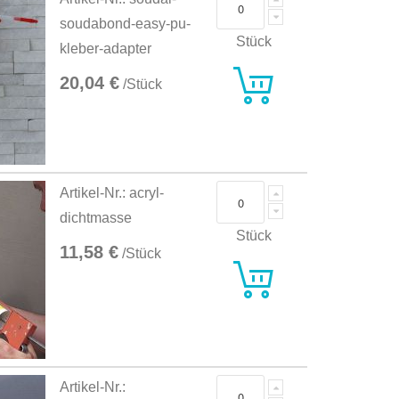
soudabond-easy-pu-
Stück
kleber-adapter
20,04 €
/Stück
Artikel-Nr.: acryl-
dichtmasse
Stück
11,58 €
/Stück
Artikel-Nr.: