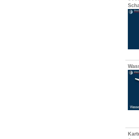
Scha
Wass
Kart