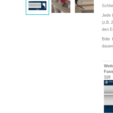
Schli
Jede 
(z.B. 
den E
Bitte
dauer
Group
Wett
produ
Fass
items
110