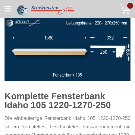
Skip
My
to
Content
Komplette Fensterbank
Idaho 105 1220-1270-250
Die einbaufertige Fensterbank Idaho 105 1220-1270-250
ist ein komplettes, beschichtetes Fassadenelement mit