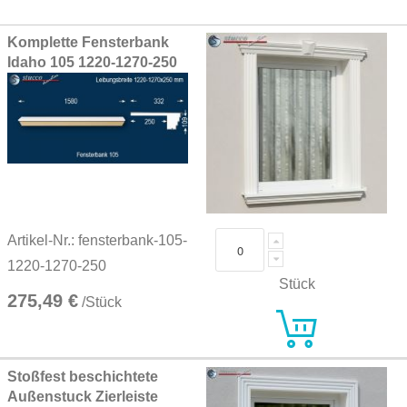
Grouped
Komplette Fensterbank
product
Idaho 105 1220-1270-250
items
Artikel-Nr.: fensterbank-105-
1220-1270-250
Stück
275,49 €
/Stück
Stoßfest beschichtete
Außenstuck Zierleiste