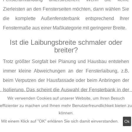
Zierleisten an den Fensterseiten möchten, dann wählen Sie
die komplette Außenfensterbank entsprechend Ihrer
Fenstermaße aus einer Maßkategorie mit geringerer Breite.
Ist die Laibungsbreite schmaler oder
breiter?
Trotz größter Sorgfalt bei Planung und Hausbau entstehen
immer kleine Abweichungen an der Fensterlaibung, z.B.
beim Verputzen der Hausfassade oder beim Anbringen der
Isolierung. Das scheint die Auswahl der Fensterbank in der
Wir verwenden Cookies auf unserer Website, um Ihren Besuch
richtigen Breite zu erschweren, denn Sie können die
effizienter zu machen und Ihnen mehr Benutzerfreundlichkeit bieten zu
kompletten Außenfensterbänke in der Leibungsbreite weder
können.
kürzen noch verlängern - nur in der Leibungstiefe an die
Mit einem Klick auf "OK" erklären Sie sich damit einverstanden.
Ok
Maße Ihrer Fensterlaibungstiefen anpassen. Genau das