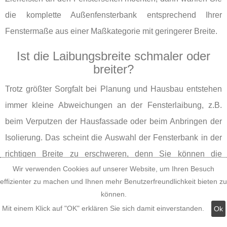
die komplette Außenfensterbank entsprechend Ihrer
Fenstermaße aus einer Maßkategorie mit geringerer Breite.
Ist die Laibungsbreite schmaler oder
breiter?
Trotz größter Sorgfalt bei Planung und Hausbau entstehen
immer kleine Abweichungen an der Fensterlaibung, z.B.
beim Verputzen der Hausfassade oder beim Anbringen der
Isolierung. Das scheint die Auswahl der Fensterbank in der
richtigen Breite zu erschweren, denn Sie können die
Wir verwenden Cookies auf unserer Website, um Ihren Besuch
kompletten Außenfensterbänke in der Leibungsbreite weder
effizienter zu machen und Ihnen mehr Benutzerfreundlichkeit bieten zu
kürzen noch verlängern - nur in der Leibungstiefe an die
können.
Maße Ihrer Fensterlaibungstiefen anpassen. Genau das
Mit einem Klick auf "OK" erklären Sie sich damit einverstanden.
Ok
haben wir beim Entwerfen und Planen unserer Alu