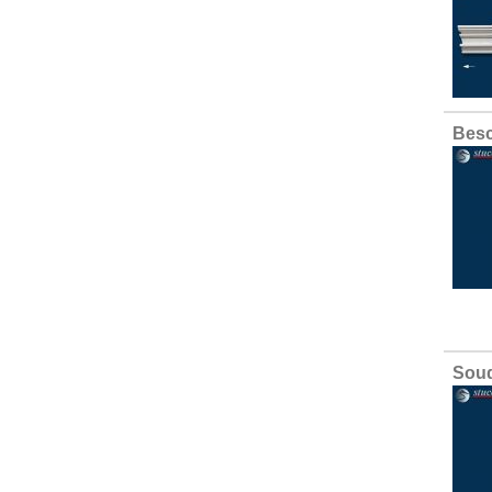
Besc
Soud