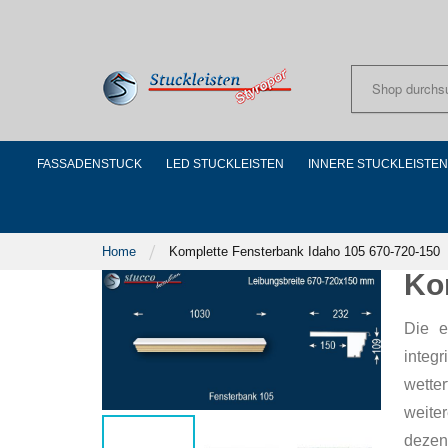
Skip
to
Content
FASSADENSTUCK
LED STUCKLEISTEN
INNERE STUCKLEISTEN
Home
Komplette Fensterbank Idaho 105 670-720-150
Ko
Die e
integ
wette
weite
dezen