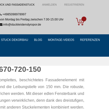
UCK UND FASSADENSTUCK
ANMELDEN
REGISTRIEREN
+4985098978997
My Cart
von Montag bis Freitag zwischen 7.00-15.00 Uhr
info@stuckleistenstyropor.de
STUCK DEKORBAU
BLOG
MONTAGE-VIDEOS
REFERENZEN
 670-720-150
omplettes, beschichtetes Fassadenelement mit
und die Leibungstiefe von 150 mm. Die robuste,
richen werden. Mit dieser edlen Fensterbank und
ngen verwirklichen, denn dank des dreistufigen,
t mit anderen Stuckelementen kombiniert werden.