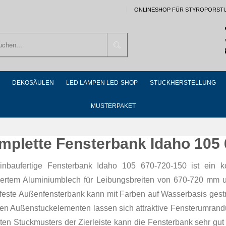
ONLINESHOP FÜR STYROPORST
Suchen
DEKOSÄULEN
LED LAMPEN LED-SHOP
STUCKHERSTELLUNG
MUSTERPAKET
mplette Fensterbank Idaho 105
inbaufertige Fensterbank Idaho 105 670-720-150 ist ein k
riertem Aluminiumblech für Leibungsbreiten von 670-720 mm 
rfeste Außenfensterbank kann mit Farben auf Wasserbasis gest
ren Außenstuckelementen lassen sich attraktive Fensterumrandu
ten Stuckmusters der Zierleiste kann die Fensterbank sehr gu