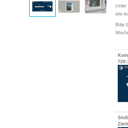
Unter
wie k
Bitte
Woche
Group
Komp
produ
720-
items
Stoß
Zier