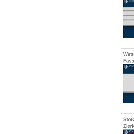
Wett
Fass
Stoß
Zier