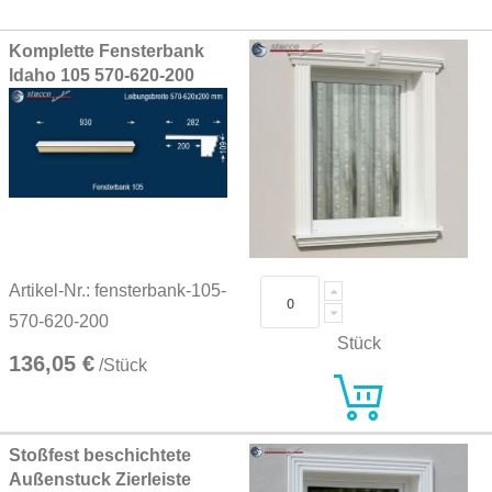
Grouped
Komplette Fensterbank
product
Idaho 105 570-620-200
items
Artikel-Nr.: fensterbank-105-
570-620-200
Stück
136,05 €
/Stück
Stoßfest beschichtete
Außenstuck Zierleiste