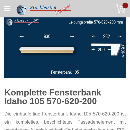
Skip
My
to
Content
Komplette Fensterbank
Idaho 105 570-620-200
Die einbaufertige Fensterbank Idaho 105 570-620-200 ist
ein komplettes, beschichtetes Fassadenelement mit