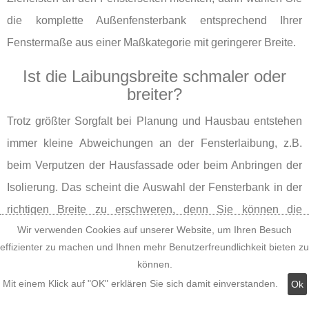
die komplette Außenfensterbank entsprechend Ihrer
Fenstermaße aus einer Maßkategorie mit geringerer Breite.
Ist die Laibungsbreite schmaler oder
breiter?
Trotz größter Sorgfalt bei Planung und Hausbau entstehen
immer kleine Abweichungen an der Fensterlaibung, z.B.
beim Verputzen der Hausfassade oder beim Anbringen der
Isolierung. Das scheint die Auswahl der Fensterbank in der
richtigen Breite zu erschweren, denn Sie können die
Wir verwenden Cookies auf unserer Website, um Ihren Besuch
kompletten Außenfensterbänke in der Leibungsbreite weder
effizienter zu machen und Ihnen mehr Benutzerfreundlichkeit bieten zu
kürzen noch verlängern - nur in der Leibungstiefe an die
können.
Maße Ihrer Fensterlaibungstiefen anpassen. Genau das
Mit einem Klick auf "OK" erklären Sie sich damit einverstanden.
Ok
haben wir beim Entwerfen und Planen unserer Alu