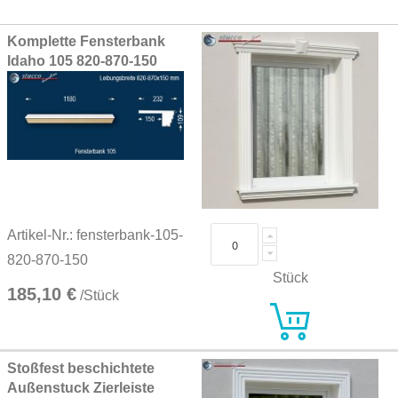
Grouped
Komplette Fensterbank
product
Idaho 105 820-870-150
items
Artikel-Nr.: fensterbank-105-
820-870-150
Stück
185,10 €
/Stück
Stoßfest beschichtete
Außenstuck Zierleiste