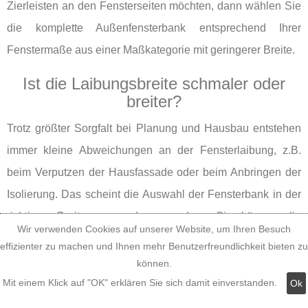
Zierleisten an den Fensterseiten möchten, dann wählen Sie
die komplette Außenfensterbank entsprechend Ihrer
Fenstermaße aus einer Maßkategorie mit geringerer Breite.
Ist die Laibungsbreite schmaler oder
breiter?
Trotz größter Sorgfalt bei Planung und Hausbau entstehen
immer kleine Abweichungen an der Fensterlaibung, z.B.
beim Verputzen der Hausfassade oder beim Anbringen der
Isolierung. Das scheint die Auswahl der Fensterbank in der
richtigen Breite zu erschweren, denn Sie können die
Wir verwenden Cookies auf unserer Website, um Ihren Besuch
kompletten Außenfensterbänke in der Leibungsbreite weder
effizienter zu machen und Ihnen mehr Benutzerfreundlichkeit bieten zu
kürzen noch verlängern - nur in der Leibungstiefe an die
können.
Maße Ihrer Fensterlaibungstiefen anpassen. Genau das
Mit einem Klick auf "OK" erklären Sie sich damit einverstanden.
Ok
haben wir beim Entwerfen und Planen unserer Alu