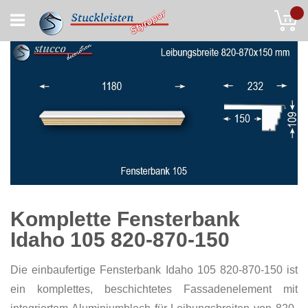
Skip
My
to
Content
Komplette Fensterbank
Idaho 105 820-870-150
Die einbaufertige Fensterbank Idaho 105 820-870-150 ist
ein komplettes, beschichtetes Fassadenelement mit