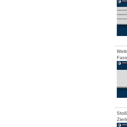
Wett
Fass
Stoß
Zier