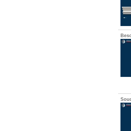
Besc
Soud