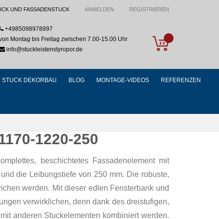
UCK UND FASSADENSTUCK
ANMELDEN
REGISTRIEREN
+4985098978997
My Cart
von Montag bis Freitag zwischen 7.00-15.00 Uhr
info@stuckleistenstyropor.de
STUCK DEKORBAU
BLOG
MONTAGE-VIDEOS
REFERENZEN
 1170-1220-250
komplettes, beschichtetes Fassadenelement mit
und die Leibungstiefe von 250 mm. Die robuste,
richen werden. Mit dieser edlen Fensterbank und
ngen verwirklichen, denn dank des dreistufigen,
t mit anderen Stuckelementen kombiniert werden.