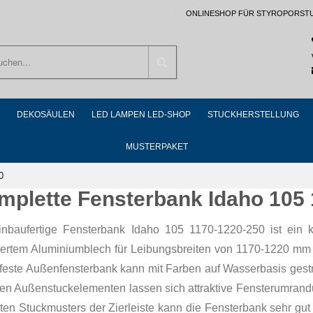
ONLINESHOP FÜR STYROPORST
Suchen
DEKOSÄULEN
LED LAMPEN LED-SHOP
STUCKHERSTELLUNG
MUSTERPAKET
0
mplette Fensterbank Idaho 105
inbaufertige Fensterbank Idaho 105 1170-1220-250 ist ein 
riertem Aluminiumblech für Leibungsbreiten von 1170-1220 mm 
rfeste Außenfensterbank kann mit Farben auf Wasserbasis gest
ren Außenstuckelementen lassen sich attraktive Fensterumrandu
ten Stuckmusters der Zierleiste kann die Fensterbank sehr gu