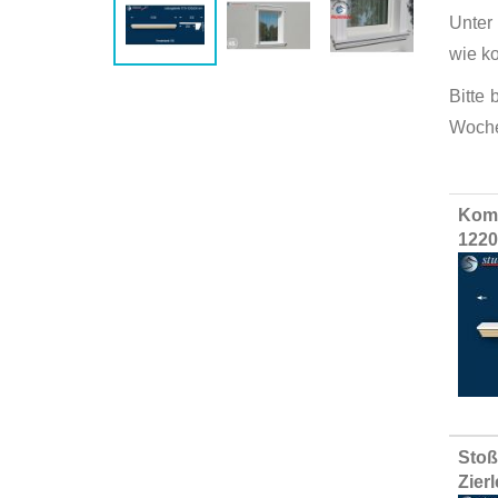
Unter
wie k
Bitte
Woche
Group
Komp
produ
1220
items
Stoß
Zier