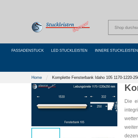
Skip
to
Content
FASSADENSTUCK
LED STUCKLEISTEN
INNERE STUCKLEISTEN
Home
Komplette Fensterbank Idaho 105 1170-1220-25
Ko
Die e
integ
wette
weite
dezen