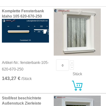
Grouped
Komplette Fensterbank
product
Idaho 105 620-670-250
items
Artikel-Nr.: fensterbank-105-
620-670-250
Stück
143,27 €
/Stück
Stoßfest beschichtete
Außenstuck Zierleiste