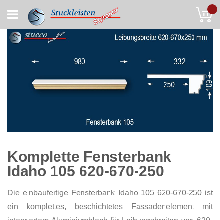
Skip
My
to
Content
Komplette Fensterbank
Idaho 105 620-670-250
Die einbaufertige Fensterbank Idaho 105 620-670-250 ist
ein komplettes, beschichtetes Fassadenelement mit