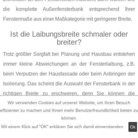
die komplette Außenfensterbank entsprechend Ihrer
Fenstermaße aus einer Maßkategorie mit geringerer Breite.
Ist die Laibungsbreite schmaler oder
breiter?
Trotz größter Sorgfalt bei Planung und Hausbau entstehen
immer kleine Abweichungen an der Fensterlaibung, z.B.
beim Verputzen der Hausfassade oder beim Anbringen der
Isolierung. Das scheint die Auswahl der Fensterbank in der
richtigen Breite zu erschweren, denn Sie können die
Wir verwenden Cookies auf unserer Website, um Ihren Besuch
kompletten Außenfensterbänke in der Leibungsbreite weder
effizienter zu machen und Ihnen mehr Benutzerfreundlichkeit bieten zu
kürzen noch verlängern - nur in der Leibungstiefe an die
können.
Maße Ihrer Fensterlaibungstiefen anpassen. Genau das
Mit einem Klick auf "OK" erklären Sie sich damit einverstanden.
Ok
haben wir beim Entwerfen und Planen unserer Alu