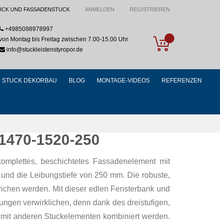
UCK UND FASSADENSTUCK
ANMELDEN
REGISTRIEREN
+4985098978997
My Cart
von Montag bis Freitag zwischen 7.00-15.00 Uhr
info@stuckleistenstyropor.de
STUCK DEKORBAU
BLOG
MONTAGE-VIDEOS
REFERENZEN
 1470-1520-250
komplettes, beschichtetes Fassadenelement mit
und die Leibungstiefe von 250 mm. Die robuste,
richen werden. Mit dieser edlen Fensterbank und
ngen verwirklichen, denn dank des dreistufigen,
t mit anderen Stuckelementen kombiniert werden.