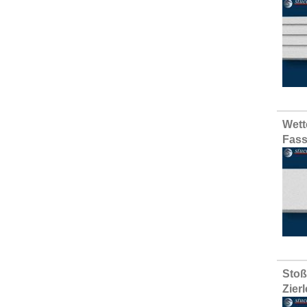
Wett
Fass
Stoß
Zier