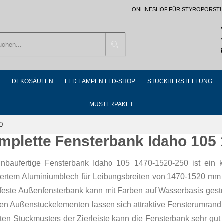
ONLINESHOP FÜR STYROPORST
Suchen
DEKOSÄULEN
LED LAMPEN LED-SHOP
STUCKHERSTELLUNG
MUSTERPAKET
0
mplette Fensterbank Idaho 105
inbaufertige Fensterbank Idaho 105 1470-1520-250 ist ein 
riertem Aluminiumblech für Leibungsbreiten von 1470-1520 mm 
rfeste Außenfensterbank kann mit Farben auf Wasserbasis gest
ren Außenstuckelementen lassen sich attraktive Fensterumrandu
ten Stuckmusters der Zierleiste kann die Fensterbank sehr gu