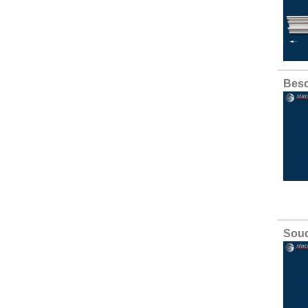
Besc
Soud