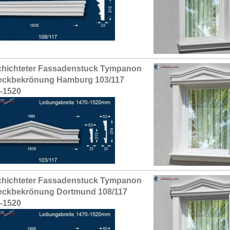
hichteter Fassadenstuck Tympanon
eckbekrönung Hamburg 103/117
-1520
hichteter Fassadenstuck Tympanon
eckbekrönung Dortmund 108/117
-1520