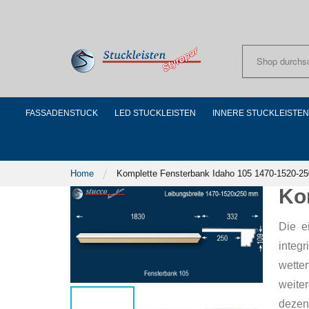
Skip
to
Content
FASSADENSTUCK
LED STUCKLEISTEN
INNERE STUCKLEISTEN
Home
Komplette Fensterbank Idaho 105 1470-1520-25
Ko
Die e
integ
wette
weite
dezen