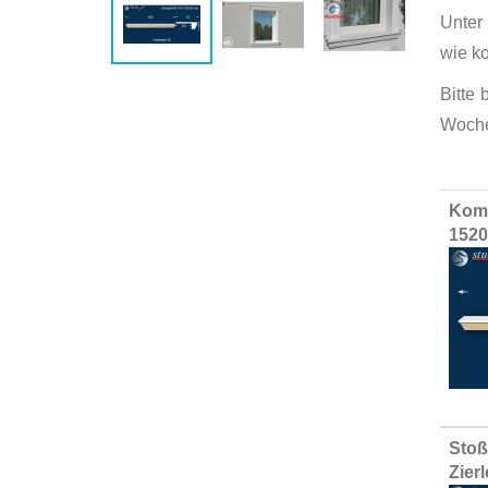
Unter
wie k
Bitte
Woche
Group
Komp
produ
1520
items
Stoß
Zier