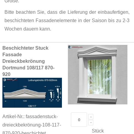
Größe.
Bitte beachten Sie, dass die Lieferung der einbaufertigen,
beschichteten Fassadenelemente in der Saison bis zu 2-3
Wochen dauern kann.
Grouped
Beschichteter Stuck
product
Fassade
items
Dreieckbekrönung
Dortmund 108/117 870-
920
Artikel-Nr.: fassadenstuck-
dreieckbekrönung-108-117-
Stück
870-920-beschichtet