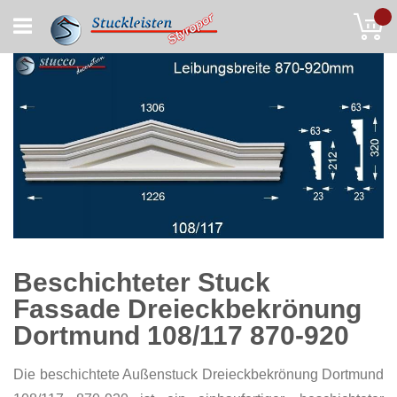
Skip
My
to
Content
Beschichteter Stuck
Fassade Dreieckbekrönung
Dortmund 108/117 870-920
Die beschichtete Außenstuck Dreieckbekrönung Dortmund