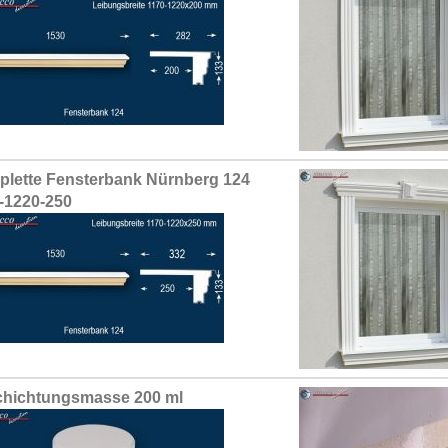
lette Fensterbank Nürnberg 124
-1220-250
hichtungsmasse 200 ml