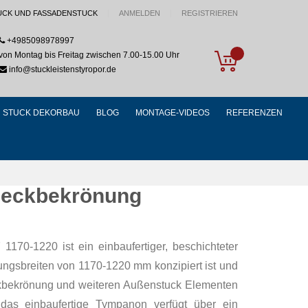
UCK UND FASSADENSTUCK
ANMELDEN
REGISTRIEREN
+4985098978997
My Cart
von Montag bis Freitag zwischen 7.00-15.00 Uhr
info@stuckleistenstyropor.de
STUCK DEKORBAU
BLOG
MONTAGE-VIDEOS
REFERENZEN
ieckbekrönung
170-1220 ist ein einbaufertiger, beschichteter
bungsbreiten von 1170-1220 mm konzipiert ist und
eckbekrönung und weiteren Außenstuck Elementen
 das einbaufertige Tympanon verfügt über ein