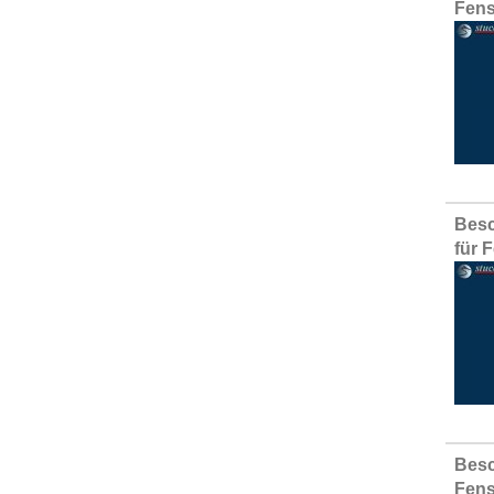
Fens
Besc
für 
Besc
Fens