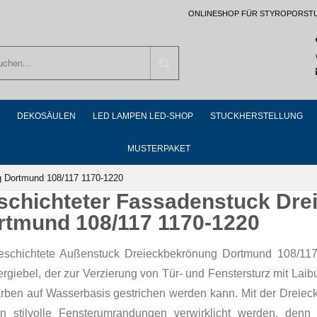
ONLINESHOP FÜR STYROPORST
Suchen
DEKOSÄULEN
LED LAMPEN LED-SHOP
STUCKHERSTELLUNG
MUSTERPAKET
g Dortmund 108/117 1170-1220
schichteter Fassadenstuck Dre
rtmund 108/117 1170-1220
eschichtete Außenstuck Dreieckbekrönung Dortmund 108/117 1
rgiebel, der zur Verzierung von Tür- und Fenstersturz mit Lai
arben auf Wasserbasis gestrichen werden kann. Mit der Drei
n stilvolle Fensterumrandungen verwirklicht werden, denn