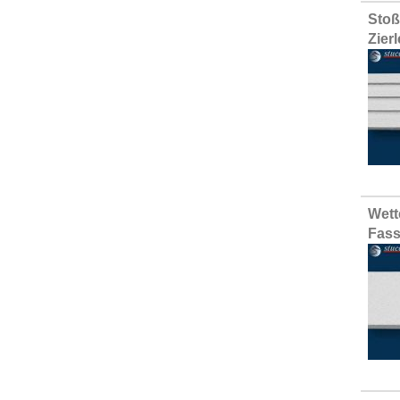
Stoß
Zier
Wett
Fass