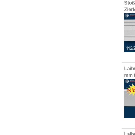
Stoß
Zier
Laib
mm t
Laib