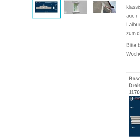
klass
auch 
Laibun
zum d
Bitte
Woche
Group
Besc
produ
Drei
items
1170