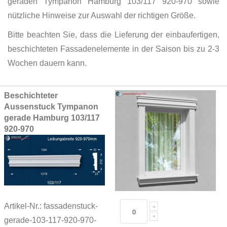
geraden Tympanon Hamburg 103/117 920-970 sowie
nützliche Hinweise zur Auswahl der richtigen Größe.
Bitte beachten Sie, dass die Lieferung der einbaufertigen,
beschichteten Fassadenelemente in der Saison bis zu 2-3
Wochen dauern kann.
Grouped
Beschichteter
product
Aussenstuck Tympanon
items
gerade Hamburg 103/117
920-970
Artikel-Nr.: fassadenstuck-
gerade-103-117-920-970-