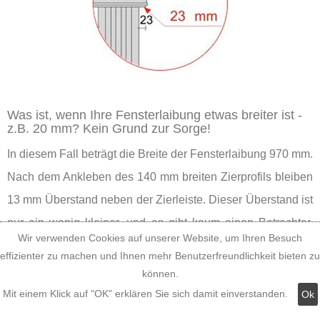
Was ist, wenn Ihre Fensterlaibung etwas breiter ist -
z.B. 20 mm? Kein Grund zur Sorge!
In diesem Fall beträgt die Breite der Fensterlaibung 970 mm.
Nach dem Ankleben des 140 mm breiten Zierprofils bleiben
13 mm Überstand neben der Zierleiste. Dieser Überstand ist
nur ein wenig kleiner, und es gibt kaum einen Betrachter,
Wir verwenden Cookies auf unserer Website, um Ihren Besuch
dem das an der Fensterverzierung auffällt, solange er nicht
effizienter zu machen und Ihnen mehr Benutzerfreundlichkeit bieten zu
mit der Nase daraufgestoßen wird. Also können Sie guten
können.
Gewissens das Tympanon aus der Leibungsbreite-
Mit einem Klick auf "OK" erklären Sie sich damit einverstanden.
Ok
Maßkategorie 920-970 mm nehmen.