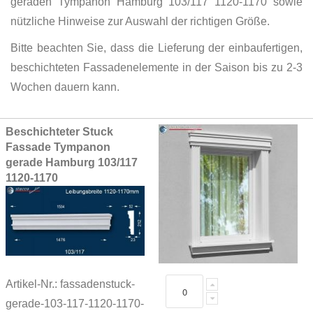
geraden Tympanon Hamburg 103/117 1120-1170 sowie
nützliche Hinweise zur Auswahl der richtigen Größe.
Bitte beachten Sie, dass die Lieferung der einbaufertigen,
beschichteten Fassadenelemente in der Saison bis zu 2-3
Wochen dauern kann.
Grouped
Beschichteter Stuck
product
Fassade Tympanon
items
gerade Hamburg 103/117
1120-1170
Artikel-Nr.: fassadenstuck-
gerade-103-117-1120-1170-