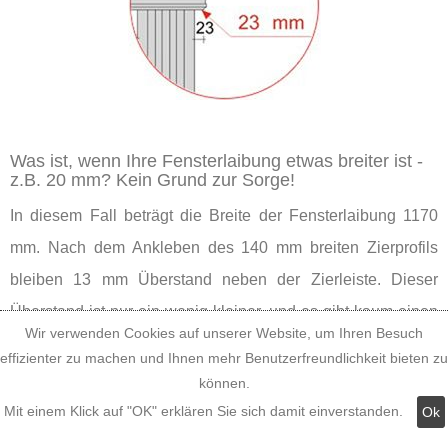
Was ist, wenn Ihre Fensterlaibung etwas breiter ist -
z.B. 20 mm? Kein Grund zur Sorge!
In diesem Fall beträgt die Breite der Fensterlaibung 1170
mm. Nach dem Ankleben des 140 mm breiten Zierprofils
bleiben 13 mm Überstand neben der Zierleiste. Dieser
Überstand ist nur ein wenig kleiner, und es gibt kaum einen
Wir verwenden Cookies auf unserer Website, um Ihren Besuch
Betrachter, dem das an der Fensterverzierung auffällt,
effizienter zu machen und Ihnen mehr Benutzerfreundlichkeit bieten zu
solange er nicht mit der Nase daraufgestoßen wird. Also
können.
können Sie guten Gewissens das Tympanon aus der
Mit einem Klick auf "OK" erklären Sie sich damit einverstanden.
Ok
Leibungsbreite-Maßkategorie 1120-1170 mm nehmen.