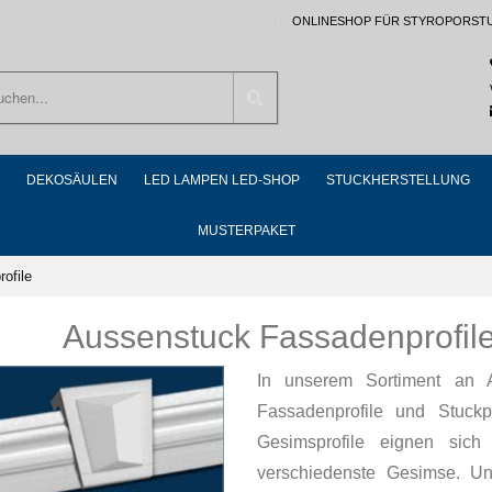
ONLINESHOP FÜR STYROPORST
Suchen
DEKOSÄULEN
LED LAMPEN LED-SHOP
STUCKHERSTELLUNG
MUSTERPAKET
ofile
Aussenstuck Fassadenprofile
In unserem Sortiment an A
Fassadenprofile und Stuckpr
Gesimsprofile eignen sic
verschiedenste Gesimse. Un