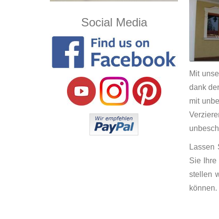
Social Media
Mit uns
dank der
mit unbe
Verzier
unbeschi
Lassen 
Sie Ihr
stellen 
können.