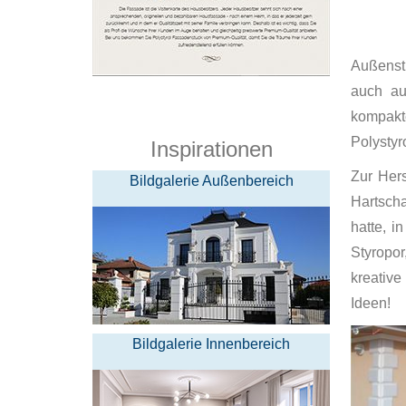
Außenst
auch au
kompakt
Polystyr
Inspirationen
Zur Her
Bildgalerie Außenbereich
Hartsch
hatte, i
Styropor
kreativ
Ideen!
Bildgalerie Innenbereich