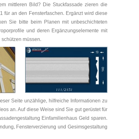
m mittleren Bild? Die Stuckfassade zieren die
für an den Fensterfaschen. Ergänzt wird diese
ken Sie bitte beim Planen mit unbeschichteten
yroporprofile und deren Ergänzungselemente mit
n schützen müssen.
eser Seite unzählige, hilfreiche Informationen zu
os an. Auf diese Weise sind Sie gut gerüstet für
Fassadengestaltung Einfamilienhaus Geld sparen.
ndung, Fensterverzierung und Gesimsgestaltung