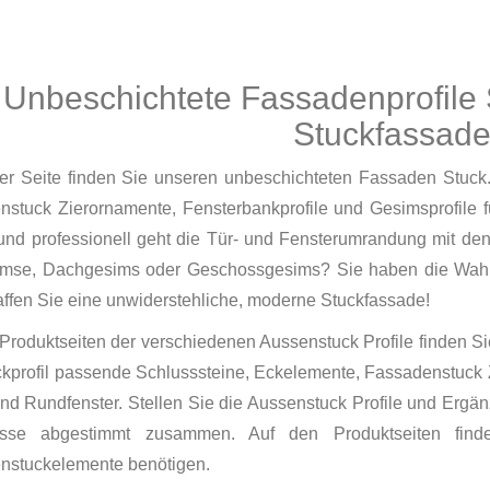
Unbeschichtete Fassadenprofile St
Stuckfassad
er Seite finden Sie unseren unbeschichteten Fassaden Stuck. 
stuck Zierornamente, Fensterbankprofile und Gesimsprofile fü
und professionell geht die Tür- und Fensterumrandung mit den
imse, Dachgesims oder Geschossgesims? Sie haben die Wahl
ffen Sie eine unwiderstehliche, moderne Stuckfassade!
Produktseiten der verschiedenen Aussenstuck Profile finden Si
kprofil passende Schlusssteine, Eckelemente, Fassadenstuck Zi
d Rundfenster. Stellen Sie die Aussenstuck Profile und Ergä
nisse abgestimmt zusammen. Auf den Produktseiten fin
nstuckelemente benötigen.