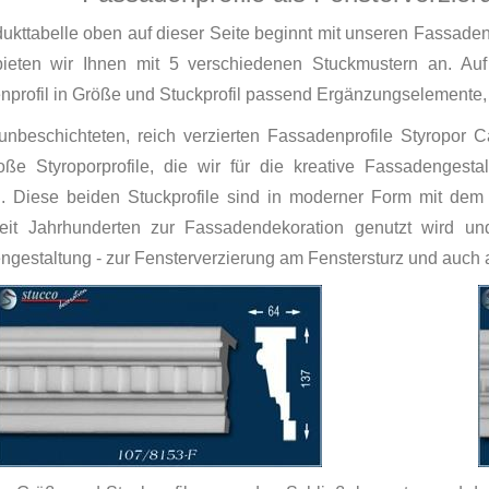
ukttabelle oben auf dieser Seite beginnt mit unseren Fassaden
 bieten wir Ihnen mit 5 verschiedenen Stuckmustern an. Auf
profil in Größe und Stuckprofil passend Ergänzungselemente,
unbeschichteten, reich verzierten Fassadenprofile Styropo
oße Styroporprofile, die wir für die kreative Fassadengesta
n. Diese beiden Stuckprofile sind in moderner Form mit dem 
eit Jahrhunderten zur Fassadendekoration genutzt wird un
gestaltung - zur Fensterverzierung am Fenstersturz und auch a