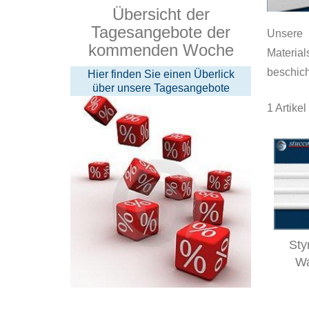
Übersicht der
Tagesangebote der
Unsere 
kommenden Woche
Material
beschich
Hier finden Sie einen Überlick
über unsere Tagesangebote
1
Artikel
Sty
Wa