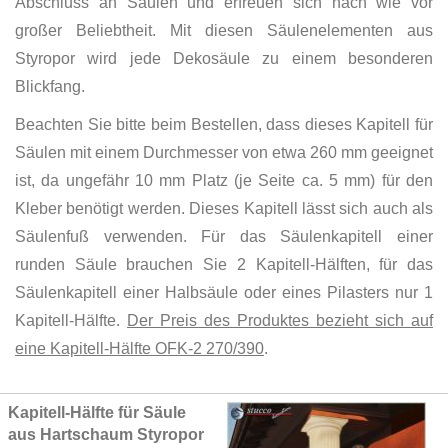
Abschluss an Säulen und erfreuen sich nach wie vor
großer Beliebtheit. Mit diesen Säulenelementen aus
Styropor wird jede Dekosäule zu einem besonderen
Blickfang.
Beachten Sie bitte beim Bestellen, dass dieses Kapitell für
Säulen mit einem Durchmesser von etwa 260 mm geeignet
ist, da ungefähr 10 mm Platz (je Seite ca. 5 mm) für den
Kleber benötigt werden. Dieses Kapitell lässt sich auch als
Säulenfuß verwenden. Für das Säulenkapitell einer
runden Säule brauchen Sie 2 Kapitell-Hälften, für das
Säulenkapitell einer Halbsäule oder eines Pilasters nur 1
Kapitell-Hälfte.
Der Preis des Produktes bezieht sich auf
eine Kapitell-Hälfte OFK-2 270/390
.
Grouped
Kapitell-Hälfte für Säule
product
aus Hartschaum Styropor
items