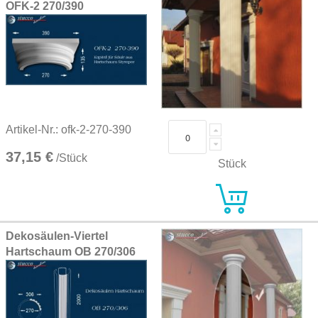
OFK-2 270/390
Artikel-Nr.: ofk-2-270-390
37,15 €
/Stück
Stück
Dekosäulen-Viertel
Hartschaum OB 270/306