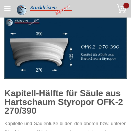
Skip
My
to
Content
Kapitell-Hälfte für Säule aus
Hartschaum Styropor OFK-2
270/390
Kapitelle und Säulenfüße bilden den oberen bzw. unteren