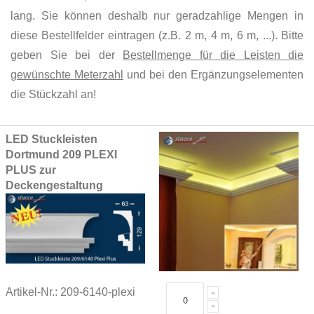
lang. Sie können deshalb nur geradzahlige Mengen in
diese Bestellfelder eintragen (z.B. 2 m, 4 m, 6 m, ...). Bitte
geben Sie bei der
Bestellmenge für die Leisten die
gewünschte Meterzahl
und bei den Ergänzungselementen
die Stückzahl an!
Grouped
LED Stuckleisten
product
Dortmund 209 PLEXI
items
PLUS zur
Deckengestaltung
Artikel-Nr.: 209-6140-plexi