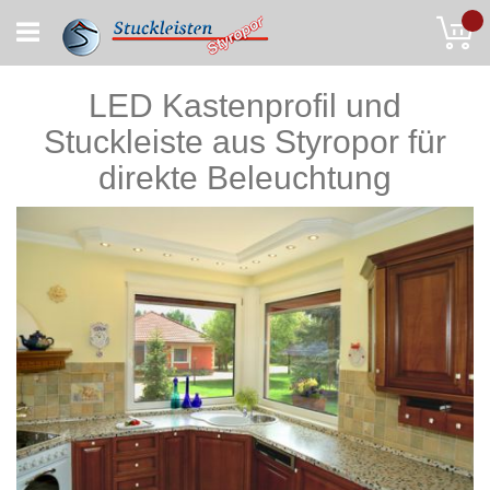
Skip
My
to
Content
LED Kastenprofil und
Stuckleiste aus Styropor für
direkte Beleuchtung