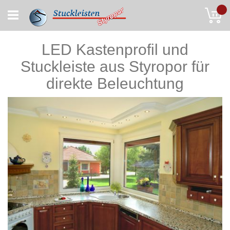
Skip
My
to
Content
LED Kastenprofil und
Stuckleiste aus Styropor für
direkte Beleuchtung