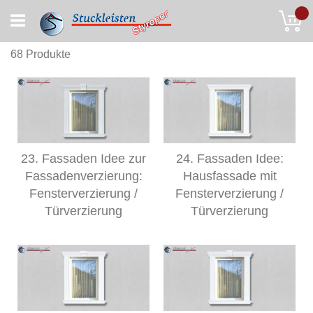
Skip
My
to
Content
68
Produkte
23. Fassaden Idee zur
24. Fassaden Idee:
Fassadenverzierung:
Hausfassade mit
Fensterverzierung /
Fensterverzierung /
Türverzierung
Türverzierung