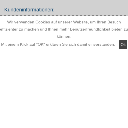
Kundeninformationen:
Wir verwenden Cookies auf unserer Website, um Ihren Besuch
effizienter zu machen und Ihnen mehr Benutzerfreundlichkeit bieten zu
Versandkosten
können.
Zahlungsmöglichkeiten
Mit einem Klick auf "OK" erklären Sie sich damit einverstanden.
Ok
AGB
Widerrufsbelehrung
Hinweis zum Batteriegesetz
Kundeninformationen
Datenschutz
Widerruf