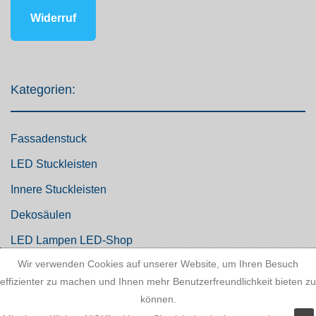
Widerruf
Kategorien:
Fassadenstuck
LED Stuckleisten
Innere Stuckleisten
Dekosäulen
LED Lampen LED-Shop
Wir verwenden Cookies auf unserer Website, um Ihren Besuch
Stuckherstellung
effizienter zu machen und Ihnen mehr Benutzerfreundlichkeit bieten zu
Stuck Dekorbau
können.