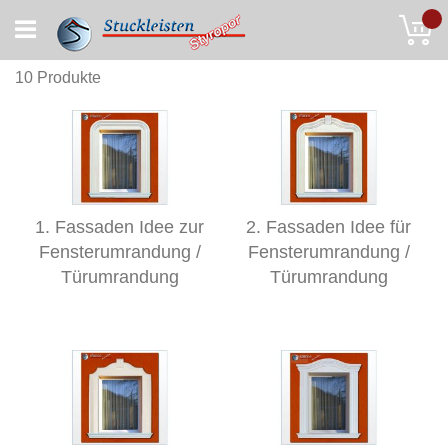
Skip
My
to
Content
10
Produkte
1. Fassaden Idee zur
2. Fassaden Idee für
Fensterumrandung /
Fensterumrandung /
Türumrandung
Türumrandung