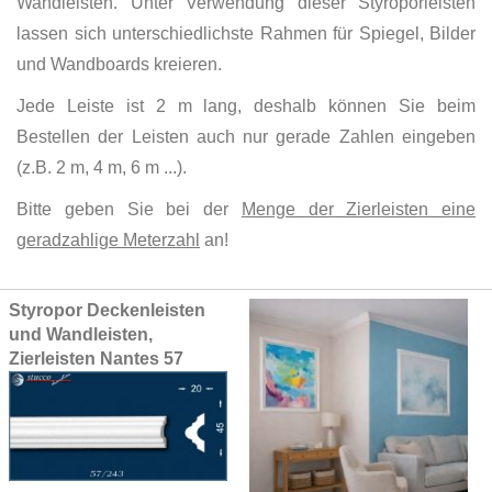
Wandleisten. Unter Verwendung dieser Styroporleisten
lassen sich unterschiedlichste Rahmen für Spiegel, Bilder
und Wandboards kreieren.
Jede Leiste ist 2 m lang, deshalb können Sie beim
Bestellen der Leisten auch nur gerade Zahlen eingeben
(z.B. 2 m, 4 m, 6 m ...).
Bitte geben Sie bei der
Menge der Zierleisten eine
geradzahlige Meterzahl
an!
Grouped
Styropor Deckenleisten
product
und Wandleisten,
items
Zierleisten Nantes 57