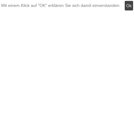
Mit einem Klick auf "OK" erklären Sie sich damit einverstanden.
Ok
Versandkosten
Zahlungsmöglichkeiten
AGB
Widerrufsbelehrung
Hinweis zum Batteriegesetz
Kundeninformationen
Datenschutz
Widerruf